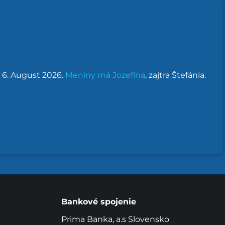
, 6. August 2026.
Meniny má
Jozefína
, zajtra
Štefánia
.
Bankové spojenie
Prima Banka, a.s Slovensko