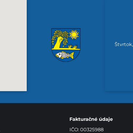
Štvrtok
Fakturačné údaje
2
IČO: 00325988