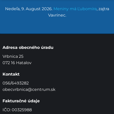
Nedeľa
, 9. August 2026.
Meniny má
Ľubomíra
, zajtra
Vavrinec
.
Adresa obecného úradu
Vrbnica 25
072 16 Hatalov
Kontakt
056/6493282
obecvrbnica@centrum.sk
Fakturačné údaje
IČO: 00325988