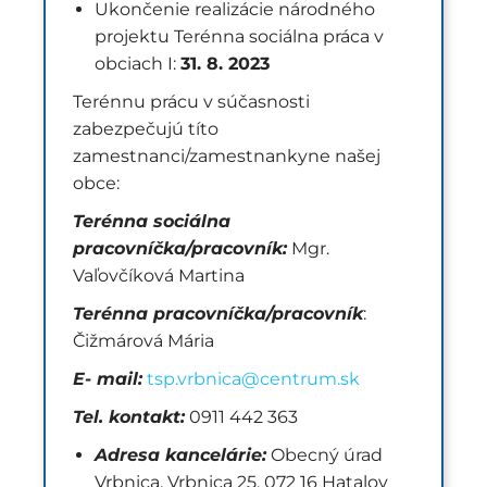
Ukončenie realizácie národného
projektu Terénna sociálna práca v
obciach I:
31. 8. 2023
Terénnu prácu v súčasnosti
zabezpečujú títo
zamestnanci/zamestnankyne našej
obce:
Terénna sociálna
pracovníčka/pracovník:
Mgr.
Vaľovčíková Martina
Terénna pracovníčka/pracovník
:
Čižmárová Mária
E- mail:
tsp.vrbnica@centrum.sk
Tel. kontakt:
0911 442 363
Adresa kancelárie:
Obecný úrad
Vrbnica, Vrbnica 25, 072 16 Hatalov