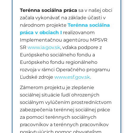
Terénna sociálna práca
sa v našej obci
začala vykonávať na základe účasti v
národnom projekte
Terénna sociálna
práca v obciach I
realizovanom
Implementačnou agentúrou MPSVR
SR
www.ia.gov.sk
, vďaka podpore z
Európskeho sociálneho fondu a
Európskeho fondu regionálneho
rozvoja v rámci Operačného programu
Ľudské zdroje
www.esf.gov.sk
.
Zámerom projektu je zlepšenie
sociálnej situácie ľudí ohrozených
sociálnym vylúčením prostredníctvom
zabezpečenia terénnej sociálnej práce
za pomoci terénnych sociálnych
pracovníkov a terénnych pracovníkov
poskytujúcich pomoc obyvateľom