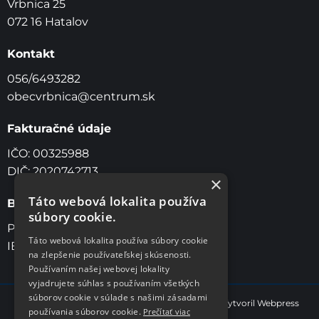
Vrbnica 25
072 16 Hatalov
Kontakt
056/6493282
obecvrbnica@centrum.sk
Fakturačné údaje
IČO: 00325988
DIČ: 2020742713
×
Táto webová lokalita používa
Bankové spojenie
súbory cookie.
Prima Banka, a.s Slovensko
Táto webová lokalita používa súbory cookie
IBAN: SK46 5600 0000 0042 1909 7001
na zlepšenie používateľskej skúsenosti.
Používaním našej webovej lokality
vyjadrujete súhlas s používaním všetkých
súborov cookie v súlade s našimi zásadami
© 2026 obec Vrbnica. Všetky práva vyhradené | Vytvoril
Webpress
používania súborov cookie.
Prečítať viac