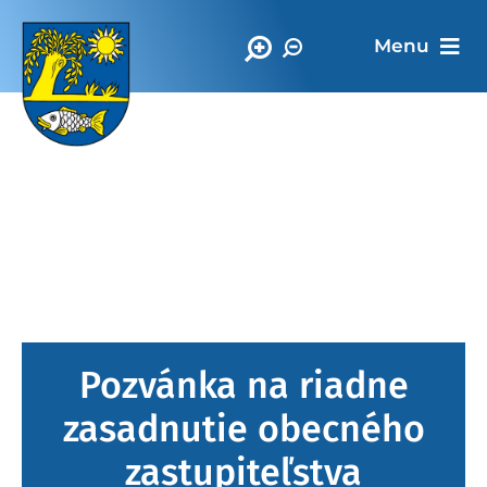
Menu
Oficiálna stránka
Obec Vrbnica
Pozvánka na riadne
zasadnutie obecného
zastupiteľstva