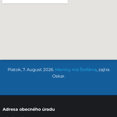
Piatok
, 7. August 2026.
Meniny má
Štefánia
, zajtra
Oskar
.
Adresa obecného úradu