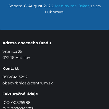
Sobota
, 8. August 2026.
Meniny má
Oskar
, zajtra
Ľubomíra
.
Adresa obecného úradu
Vrbnica 25
072 16 Hatalov
Kontakt
056/6493282
obecvrbnica@centrum.sk
Fakturačné údaje
IČO: 00325988
DIČ: 2020742713