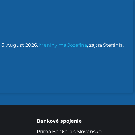
, 6. August 2026.
Meniny má
Jozefína
, zajtra
Štefánia
.
Bankové spojenie
Prima Banka, a.s Slovensko