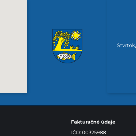
Štvrtok
Fakturačné údaje
2
IČO: 00325988