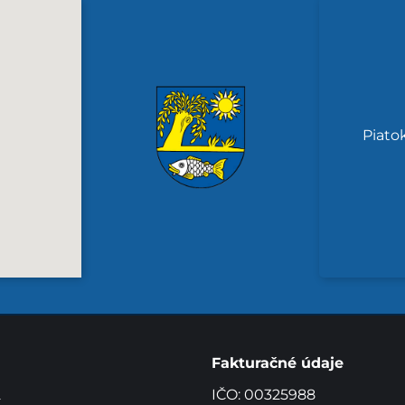
Piato
Fakturačné údaje
2
IČO: 00325988