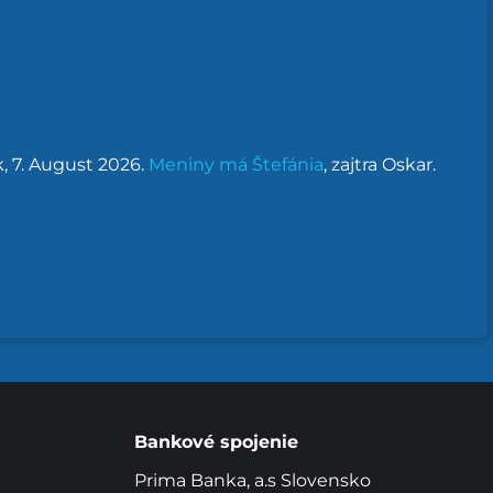
k
, 7. August 2026.
Meniny má
Štefánia
, zajtra
Oskar
.
Bankové spojenie
Prima Banka, a.s Slovensko