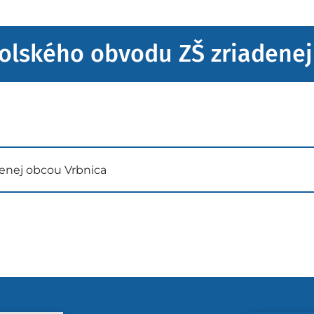
kolského obvodu ZŠ zriadene
denej obcou Vrbnica