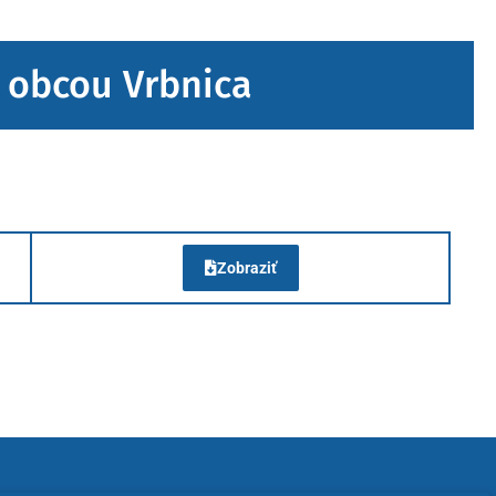
j obcou Vrbnica
Zobraziť