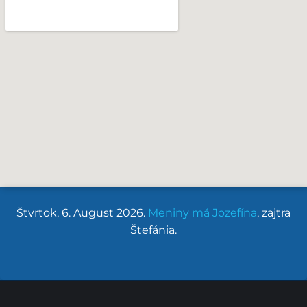
Štvrtok
, 6. August 2026.
Meniny má
Jozefína
, zajtra
Štefánia
.