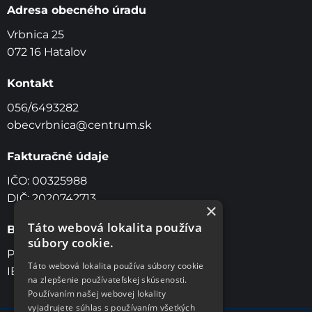
Adresa obecného úradu
Vrbnica 25
072 16 Hatalov
Kontakt
056/6493282
obecvrbnica@centrum.sk
Fakturačné údaje
IČO: 00325988
DIČ: 2020742713
×
Táto webová lokalita používa
Bankové spojenie
súbory cookie.
Prima Banka, a.s Slovensko
Táto webová lokalita používa súbory cookie
IBAN: SK46 5600 0000 0042 1909 7001
na zlepšenie používateľskej skúsenosti.
Používaním našej webovej lokality
vyjadrujete súhlas s používaním všetkých