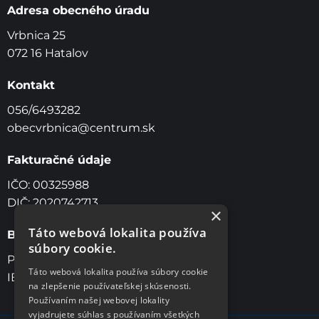
Adresa obecného úradu
Vrbnica 25
072 16 Hatalov
Kontakt
056/6493282
obecvrbnica@centrum.sk
Fakturačné údaje
IČO: 00325988
DIČ: 2020742713
×
Táto webová lokalita používa
Bankové spojenie
súbory cookie.
Prima Banka, a.s Slovensko
Táto webová lokalita používa súbory cookie
IBAN: SK46 5600 0000 0042 1909 7001
na zlepšenie používateľskej skúsenosti.
Používaním našej webovej lokality
vyjadrujete súhlas s používaním všetkých