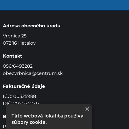
Adresa obecného úradu
Vrbnica 25
072 16 Hatalov
Kontakt
056/6493282
obecvrbnica@centrum.sk
Fakturačné údaje
IČO: 00325988
DIČ: 2020742713
×
Táto webová lokalita používa
Bankové spojenie
súbory cookie.
Prima Banka, a.s Slovensko