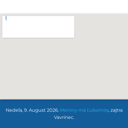
Nedeľa
, 9. August 2026.
Meniny má
Ľubomíra
, zajtra
Vavrinec
.